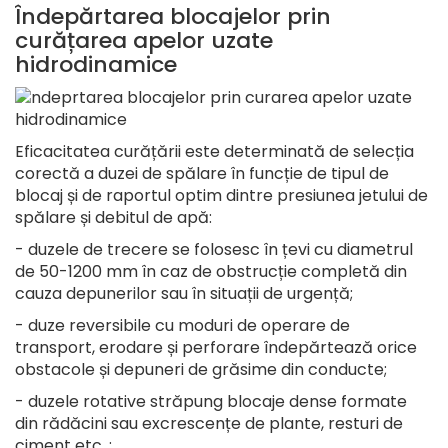
Îndepărtarea blocajelor prin
curățarea apelor uzate
hidrodinamice
Eficacitatea curățării este determinată de selecția
corectă a duzei de spălare în funcție de tipul de
blocaj și de raportul optim dintre presiunea jetului de
spălare și debitul de apă:
- duzele de trecere se folosesc în țevi cu diametrul
de 50-1200 mm în caz de obstrucție completă din
cauza depunerilor sau în situații de urgență;
- duze reversibile cu moduri de operare de
transport, erodare și perforare îndepărtează orice
obstacole și depuneri de grăsime din conducte;
- duzele rotative străpung blocaje dense formate
din rădăcini sau excrescențe de plante, resturi de
ciment etc .;