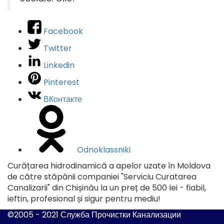
Facebook
Twitter
Linkedin
Pinterest
ВКонтакте
Odnoklassniki
Curățarea hidrodinamică a apelor uzate în Moldova
de către stăpânii companiei "Serviciu Curatarea
Canalizarii" din Chișinău la un preț de 500 lei - fiabil,
ieftin, profesional și sigur pentru mediu!
©2005 - 2021 Служба Прочистки Канализации