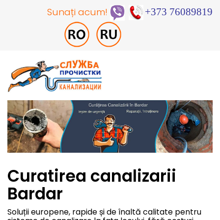
Sunați acum!
+373 76089819
Curatirea canalizarii
Bardar
Soluții europene, rapide și de înaltă calitate pentru