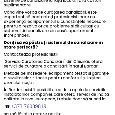
sisteme de canalizare la fața locului, fără costuri
suplimentare.
Când vine vorba de curățarea canalizării, este
important să contactați profesioniști care au
experiența, echipamentul și cunoștințele necesare
pentru a rezolva orice probleme și dificultăți cu
sistemul de canalizare din casă, apartament,
întreprinderi.
Doriți să vă păstrați sistemul de canalizare în
stare perfectă?
Contactează profesioniștii!
"Serviciu Curatarea Canalizarii" din Chișinău oferă
servicii de curățare a canalizării în satul Bardar.
Metode de încredere, echipament testat și garanție
a rezultatelor - toate pentru confortul și liniștea
clienților noștri.
În Bardar există posibilitatea de a apela la serviciile
instalatorilor companiei, care oferă servicii de înaltă
calitate la nivel european, trebuie doar să sunați la
+373 76089819
☎
sau să lăsați o cerere pe site.