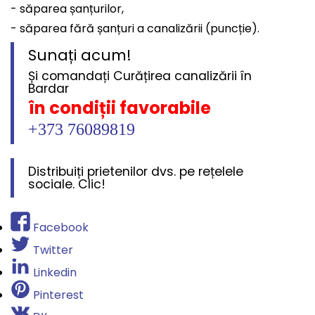
- săparea șanțurilor,
- săparea fără șanțuri a canalizării (puncție).
Sunați acum!
Și comandați Curățirea canalizării în
Bardar
în condiții favorabile
+373 76089819
Distribuiți prietenilor dvs. pe rețelele
sociale. Clic!
Facebook
Twitter
Linkedin
Pinterest