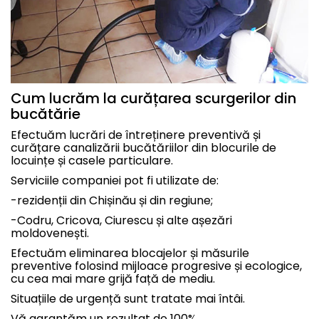
Cum lucrăm la curățarea scurgerilor din
bucătărie
Efectuăm lucrări de întreținere preventivă și
curățare canalizării bucătăriilor din blocurile de
locuințe și casele particulare.
Serviciile companiei pot fi utilizate de:
-rezidenții din Chișinău și din regiune;
-Codru, Cricova, Ciurescu și alte așezări
moldovenești.
Efectuăm eliminarea blocajelor și măsurile
preventive folosind mijloace progresive și ecologice,
cu cea mai mare grijă față de mediu.
Situațiile de urgență sunt tratate mai întâi.
Vă garantăm un rezultat de 100%.