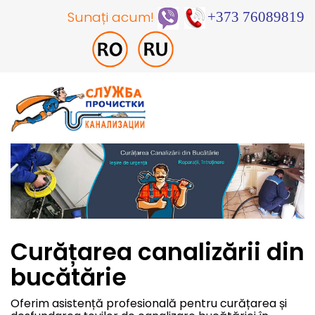
Sunați acum!
+373 76089819
Curățarea canalizării din
bucătărie
Oferim asistență profesională pentru curățarea și