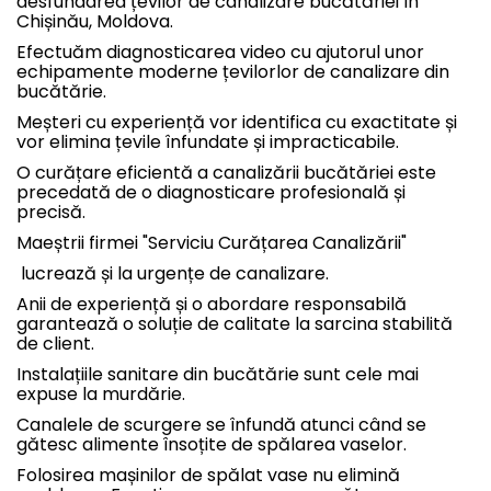
desfundarea țevilor de canalizare bucătăriei în
Chișinău, Moldova.
Efectuăm diagnosticarea video cu ajutorul unor
echipamente moderne țevilorlor de canalizare din
bucătărie.
Meșteri cu experiență vor identifica cu exactitate și
vor elimina țevile înfundate și impracticabile.
O curățare eficientă a canalizării bucătăriei este
precedată de o diagnosticare profesională și
precisă.
Maeștrii firmei "Serviciu Curățarea Canalizării"
lucrează și la urgențe de canalizare.
Anii de experiență și o abordare responsabilă
garantează o soluție de calitate la sarcina stabilită
de client.
Instalațiile sanitare din bucătărie sunt cele mai
expuse la murdărie.
Canalele de scurgere se înfundă atunci când se
gătesc alimente însoțite de spălarea vaselor.
Folosirea mașinilor de spălat vase nu elimină