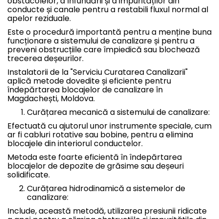
obstacolelor, a înfundării și a impurităților din
conducte și canale pentru a restabili fluxul normal al
apelor reziduale.
Este o procedură importantă pentru a menține buna
funcționare a sistemului de canalizare și pentru a
preveni obstrucțiile care împiedică sau blochează
trecerea deșeurilor.
Instalatorii de la "Serviciu Curatarea Canalizarii"
aplică metode dovedite și eficiente pentru
îndepărtarea blocajelor de canalizare în
Magdachești, Moldova.
Curățarea mecanică a sistemului de canalizare:
Efectuată cu ajutorul unor instrumente speciale, cum
ar fi cabluri rotative sau bobine, pentru a elimina
blocajele din interiorul conductelor.
Metoda este foarte eficientă în îndepărtarea
blocajelor de depozite de grăsime sau deșeuri
solidificate.
Curățarea hidrodinamică a sistemelor de
canalizare:
Include, această metodă, utilizarea presiunii ridicate