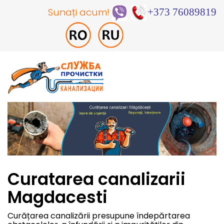
Sunați acum!
+373 76089819
Curatarea canalizarii
Magdacesti
Curățarea canalizării presupune îndepărtarea