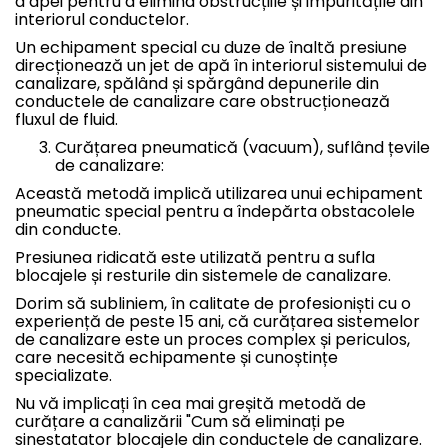
a apei pentru a elimina obstrucțiile și impuritățile din
interiorul conductelor.
Un echipament special cu duze de înaltă presiune
direcționează un jet de apă în interiorul sistemului de
canalizare, spălând și spărgând depunerile din
conductele de canalizare care obstrucționează
fluxul de fluid.
Curățarea pneumatică (vacuum), suflând țevile
de canalizare:
Această metodă implică utilizarea unui echipament
pneumatic special pentru a îndepărta obstacolele
din conducte.
Presiunea ridicată este utilizată pentru a sufla
blocajele și resturile din sistemele de canalizare.
Dorim să subliniem, în calitate de profesioniști cu o
experiență de peste 15 ani, că curățarea sistemelor
de canalizare este un proces complex și periculos,
care necesită echipamente și cunoștințe
specializate.
Nu vă implicați în cea mai greșită metodă de
curățare a canalizării "Cum să eliminați pe
sinestatator blocajele din conductele de canalizare.