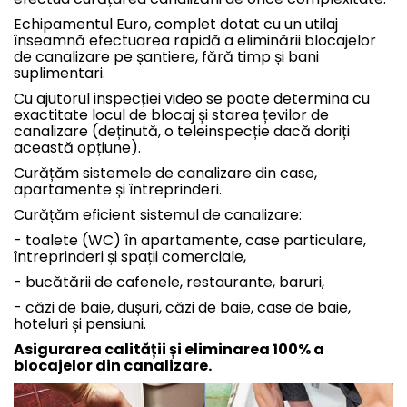
Echipamentul Euro, complet dotat cu un utilaj
înseamnă efectuarea rapidă a eliminării blocajelor
de canalizare pe șantiere, fără timp și bani
suplimentari.
Cu ajutorul inspecției video se poate determina cu
exactitate locul de blocaj și starea țevilor de
canalizare (deținută, o teleinspecție dacă doriți
această opțiune).
Curățăm sistemele de canalizare din case,
apartamente și întreprinderi.
Curățăm eficient sistemul de canalizare:
- toalete (WC) în apartamente, case particulare,
întreprinderi și spații comerciale,
- bucătării de cafenele, restaurante, baruri,
- căzi de baie, dușuri, căzi de baie, case de baie,
hoteluri și pensiuni.
Asigurarea calității și eliminarea 100% a
blocajelor din canalizare.