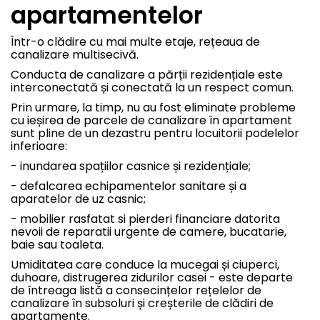
apartamentelor
Într-o clădire cu mai multe etaje, rețeaua de
canalizare multisecivă.
Conducta de canalizare a părții rezidențiale este
interconectată și conectată la un respect comun.
Prin urmare, la timp, nu au fost eliminate probleme
cu ieșirea de parcele de canalizare în apartament
sunt pline de un dezastru pentru locuitorii podelelor
inferioare:
- inundarea spațiilor casnice și rezidențiale;
- defalcarea echipamentelor sanitare și a
aparatelor de uz casnic;
- mobilier rasfatat si pierderi financiare datorita
nevoii de reparatii urgente de camere, bucatarie,
baie sau toaleta.
Umiditatea care conduce la mucegai și ciuperci,
duhoare, distrugerea zidurilor casei - este departe
de întreaga listă a consecințelor rețelelor de
canalizare în subsoluri și creșterile de clădiri de
apartamente.