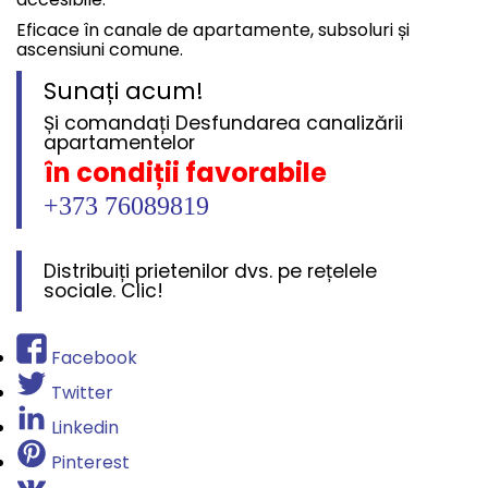
Eficace în canale de apartamente, subsoluri și
ascensiuni comune.
Sunați acum!
Și comandați Desfundarea canalizării
apartamentelor
în condiții favorabile
+373 76089819
Distribuiți prietenilor dvs. pe rețelele
sociale. Clic!
Facebook
Twitter
Linkedin
Pinterest