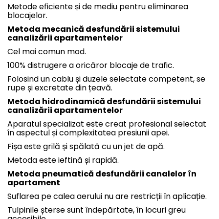
Metode eficiente și de mediu pentru eliminarea
blocajelor.
Metoda mecanică desfundării sistemului
canalizării apartamentelor
Cel mai comun mod.
100% distrugere a oricăror blocaje de trafic.
Folosind un cablu și duzele selectate competent, se
rupe și excretate din țeavă.
Metoda hidrodinamică
desfundării sistemului
canalizării apartamentelor
Aparatul specializat este creat profesional selectat
în aspectul și complexitatea presiunii apei.
Fișa este grilă și spălată cu un jet de apă.
Metoda este ieftină și rapidă.
Metoda pneumatică desfundării canalelor în
apartament
Suflarea pe calea aerului nu are restricții în aplicație.
Tulpinile șterse sunt îndepărtate, în locuri greu
accesibile.