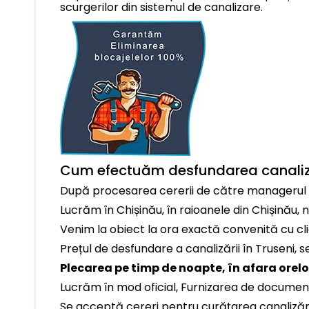
scurgerilor din sistemul de canalizare.
Cum efectuăm desfundarea canalizăr
După procesarea cererii de către managerul co
Lucrăm în Chișinău, în raioanele din Chișinău,
Venim la obiect la ora exactă convenită cu cli
Prețul de desfundare a canalizării în Truseni, se
Plecarea pe timp de noapte, în afara orelor 
Lucrăm în mod oficial, Furnizarea de documen
Se acceptă cereri pentru curățarea canalizări