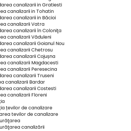
rea canalizarii in Gratiesti
ea canalizarii in Tohatin
area canalizarii in Băcioi
ea canalizarii Vatra
area canalizarii în Coloniţa
ea canalizarii Văduleni
area canalizarii Goianul Nou
ea canalizarii Chetrosu
area canalizarii Cojușna
ea canalizarii Magdacesti
ea canalizarii Peresecina
area canalizarii Truseni
ea canalizarii Bardar
area canalizarii Costesti
a canalizarii Floreni
ia
ia țevilor de canalizare
rea tevilor de canalizare
curăţarea
urăţarea canalizării