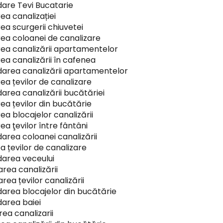
are Tevi Bucatarie
ea canalizației
ea scurgerii chiuvetei
ea coloanei de canalizare
ea canalizării apartamentelor
ea canalizării în cafenea
area canalizării apartamentelor
ea țevilor de canalizare
area canalizării bucătăriei
ea țevilor din bucătărie
ea blocajelor canalizării
ea ţevilor între fântâni
area coloanei canalizării
a țevilor de canalizare
area veceului
rea canalizării
rea țevilor canalizării
area blocajelor din bucătărie
area baiei
rea canalizarii