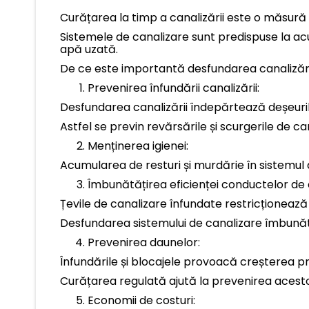
Curățarea la timp a canalizării este o măsură
Sistemele de canalizare sunt predispuse la acu
apă uzată.
De ce este importantă desfundarea canalizări
Prevenirea înfundării canalizării:
Desfundarea canalizării îndepărtează deșeuri
Astfel se previn revărsările și scurgerile de ca
Menținerea igienei:
Acumularea de resturi și murdărie în sistemul 
Îmbunătățirea eficienței conductelor de 
Țevile de canalizare înfundate restricționează 
Desfundarea sistemului de canalizare îmbunătăț
Prevenirea daunelor:
Înfundările și blocajele provoacă creșterea pr
Curățarea regulată ajută la prevenirea acesto
Economii de costuri: