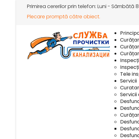
Primirea cererilor prin telefon: Luni - Sâmbătă 8
Plecare promptă către obiect.
Princip
Curăța
Curățar
Curăța
Inspecț
Inspecți
Tele ins
Servicii
Curatar
Servicii
Desfund
Desfund
Curățar
Desfund
Desfund
Desfund