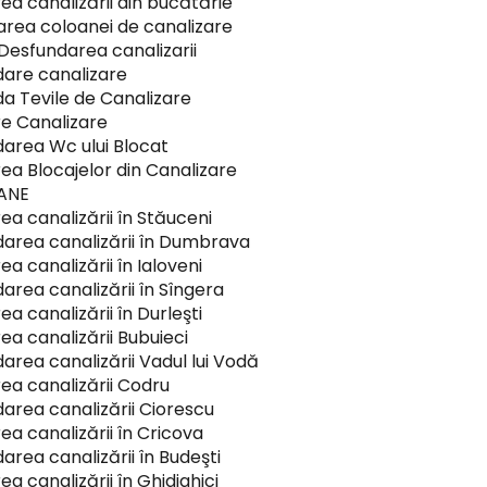
ea canalizării din bucătărie
rea coloanei de canalizare
 Desfundarea canalizarii
are canalizare
a Tevile de Canalizare
e Canalizare
area Wc ului Blocat
rea Blocajelor din Canalizare
OANE
ea canalizării în Stăuceni
area canalizării în Dumbrava
a canalizării în Ialoveni
area canalizării în Sîngera
a canalizării în Durleşti
ea canalizării Bubuieci
area canalizării Vadul lui Vodă
ea canalizării Codru
area canalizării Ciorescu
ea canalizării în Cricova
area canalizării în Budeşti
a canalizării în Ghidighici