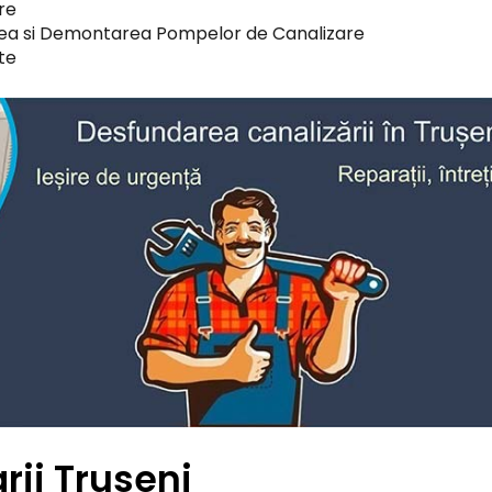
re
ea si Demontarea Pompelor de Canalizare
te
rii Truseni