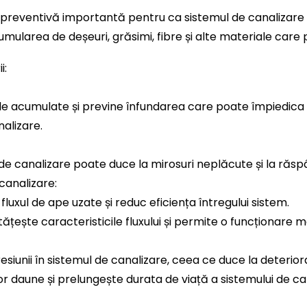
 preventivă importantă pentru ca sistemul de canalizare 
mularea de deșeuri, grăsimi, fibre și alte materiale care p
i:
le acumulate și previne înfundarea care poate împiedica 
nalizare.
de canalizare poate duce la mirosuri neplăcute și la răsp
canalizare:
fluxul de ape uzate și reduc eficiența întregului sistem.
ește caracteristicile fluxului și permite o funcționare ma
esiunii în sistemul de canalizare, ceea ce duce la deterio
r daune și prelungește durata de viață a sistemului de ca