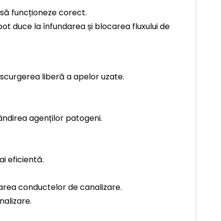
să funcționeze corect.
ot duce la înfundarea și blocarea fluxului de
scurgerea liberă a apelor uzate.
ândirea agenților patogeni.
i eficientă.
rarea conductelor de canalizare.
nalizare.