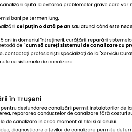
canalizării ajută la evitarea problemelor grave care vor n
omisi bani pe termen lung.
lizării
cel puțin o dată pe an
sau atunci când este neces
5 ani în domeniul întreținerii, curățării, reparării sisteme
 metodă de
"cum să cureți sistemul de canalizare cu pr
contactați profesioniștii specializați de la "Serviciu Cura
mele cu sistemele de canalizare.
rii în Trușeni
entru desfundarea canalizării permit instalatorilor de la 
inerea, repararea conductelor de canalizare fără costuri 
e de canalizare în orice moment al zilei și al anului.
deo, diagnosticare a țevilor de canalizare permite determin