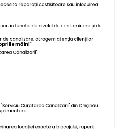
ecesita reparații costisitoare sau înlocuirea
ar, în funcție de nivelul de contaminare și de
lor de canalizare, atragem atenția clienților
opriile mâini"
.
tarea Canalizarii"
"Serviciu Curatarea Canalizarii" din Chișinău
suplimentare.
area locației exacte a blocajului, ruperii,