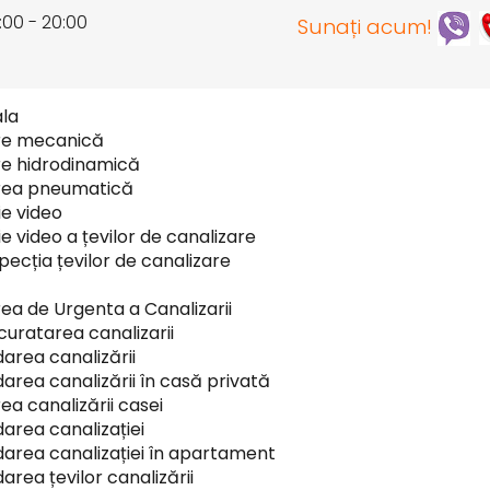
:00 - 20:00
Sunați acum!
ala
re mecanică
e hidrodinamică
rea pneumatică
ie video
e video a țevilor de canalizare
pecția țevilor de canalizare
ea de Urgenta a Canalizarii
 curatarea canalizarii
area canalizării
area canalizării în casă privată
ea canalizării casei
area canalizației
area canalizației în apartament
area țevilor canalizării