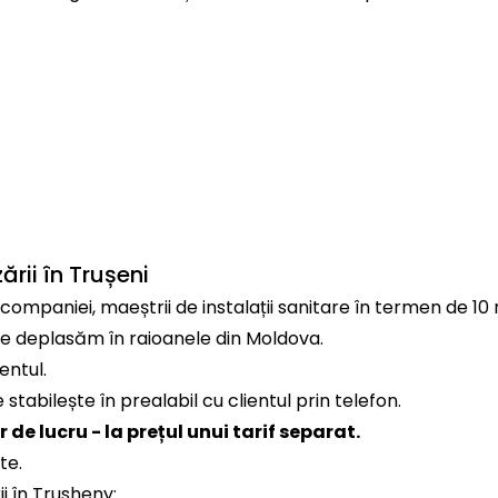
ii în Trușeni
mpaniei, maeștrii de instalații sanitare în termen de 10 
 ne deplasăm în raioanele din Moldova.
entul.
 stabilește în prealabil cu clientul prin telefon.
de lucru - la prețul unui tarif separat.
te.
i în Trusheny: