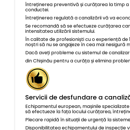
Întreținerea preventivă și curățarea la timp a 
conductei.
Întreținerea regulată a canalizării vă va econ
Se recomandă să se efectueze curățarea cana
intensitatea utilizării sistemului.
În calitate de profesioniști cu o experiență de 1
noștri să nu se angajeze în cea mai nesigură
Dacă aveți probleme cu sistemul de canalizare, 
din Chișinău pentru a curăța și elimina proble
Servicii de desfundare a canaliză
Echipamentul european, mașinile specializate p
să efectueze la fața locului curățarea, întreț
Plecare rapidă în situații de urgență la sistemel
Disponibilitatea echipamentului de inspecție vi