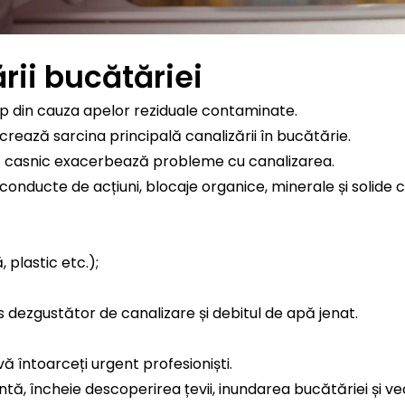
rii bucătăriei
p din cauza apelor reziduale contaminate.
crează sarcina principală canalizării în bucătărie.
 uz casnic exacerbează probleme cu canalizarea.
 conducte de acțiuni, blocaje organice, minerale și solid
, plastic etc.);
dezgustător de canalizare și debitul de apă jenat.
ă întoarceți urgent profesioniști.
, încheie descoperirea țevii, inundarea bucătăriei și vec