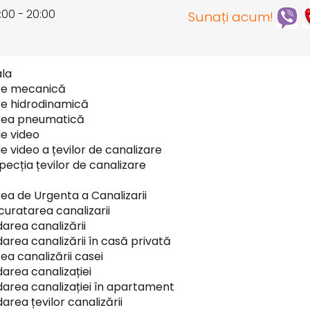
:00 - 20:00
Sunați acum!
ala
re mecanică
e hidrodinamică
rea pneumatică
ie video
e video a țevilor de canalizare
pecția țevilor de canalizare
ea de Urgenta a Canalizarii
 curatarea canalizarii
area canalizării
area canalizării în casă privată
ea canalizării casei
area canalizației
area canalizației în apartament
area țevilor canalizării