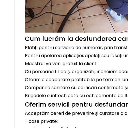
Cum lucrăm la desfundarea cana
Plătiți pentru serviciile de numerar, prin tran
Pentru apelarea aplicației, apelați sau lăsați 
Maestrul va veni gratuit la client.
Cu persoane fizice și organizații, încheiem ac
Oferim o cooperare profitabilă pe termen lung
Companiile sanitare cu calificări confirmate și
Brigadele sunt echipate cu echipamente de 1
Oferim servicii pentru desfundar
Acceptăm cereri de prevenire și curățare a a
- case private;