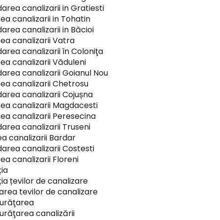
rea canalizarii in Gratiesti
ea canalizarii in Tohatin
area canalizarii in Băcioi
ea canalizarii Vatra
area canalizarii în Coloniţa
ea canalizarii Văduleni
area canalizarii Goianul Nou
ea canalizarii Chetrosu
area canalizarii Cojușna
ea canalizarii Magdacesti
ea canalizarii Peresecina
area canalizarii Truseni
ea canalizarii Bardar
area canalizarii Costesti
a canalizarii Floreni
ia
ia țevilor de canalizare
rea tevilor de canalizare
curăţarea
urăţarea canalizării