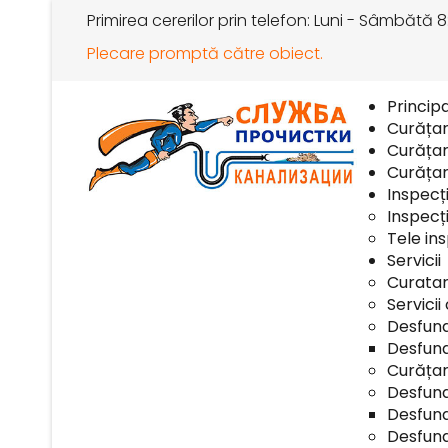
Primirea cererilor prin telefon: Luni - Sâmbătă 8
Plecare promptă către obiect.
Princip
Curăța
Curățar
Curăța
Inspecț
Inspecți
Tele ins
Servicii
Curatar
Servicii
Desfund
Desfund
Curățar
Desfund
Desfund
Desfund