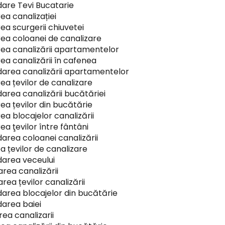
are Tevi Bucatarie
ea canalizației
ea scurgerii chiuvetei
ea coloanei de canalizare
ea canalizării apartamentelor
ea canalizării în cafenea
area canalizării apartamentelor
ea țevilor de canalizare
area canalizării bucătăriei
ea țevilor din bucătărie
ea blocajelor canalizării
ea ţevilor între fântâni
area coloanei canalizării
a țevilor de canalizare
area veceului
rea canalizării
rea țevilor canalizării
area blocajelor din bucătărie
area baiei
rea canalizarii