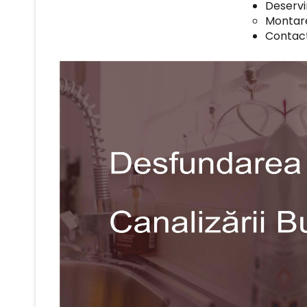
Deservi
Montar
Contac