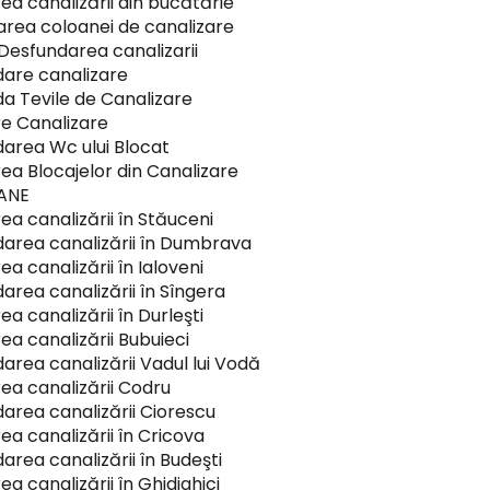
ea canalizării din bucătărie
rea coloanei de canalizare
 Desfundarea canalizarii
are canalizare
a Tevile de Canalizare
e Canalizare
area Wc ului Blocat
rea Blocajelor din Canalizare
OANE
ea canalizării în Stăuceni
area canalizării în Dumbrava
a canalizării în Ialoveni
area canalizării în Sîngera
a canalizării în Durleşti
ea canalizării Bubuieci
area canalizării Vadul lui Vodă
ea canalizării Codru
area canalizării Ciorescu
ea canalizării în Cricova
area canalizării în Budeşti
a canalizării în Ghidighici