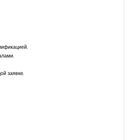
лификацией.
алами.
дой заявке.