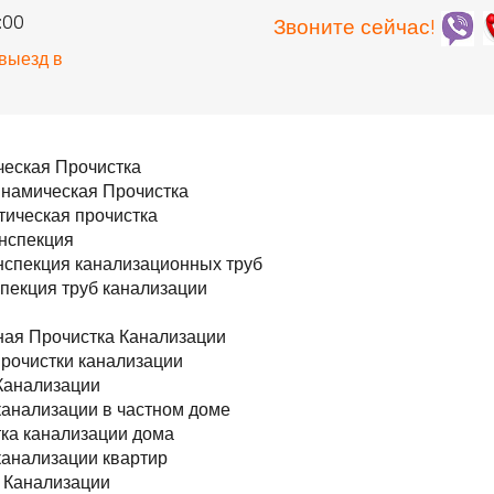
0:00
Звоните сейчас!
 выезд в
я
еская Прочистка
намическая Прочистка
ическая прочистка
нспекция
спекция канализационных труб
пекция труб канализации
ая Прочистка Канализации
прочистки канализации
Канализации
канализации в частном доме
ка канализации дома
канализации квартир
 Канализации