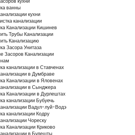
засоров кухни
ка ванны
канализации кухни
чистка канализации
ка Канализации Кишинев
ить Трубы Канализации
ить Канализацию
ка Засора Унитаза
е Засоров Канализации
онам
ка канализации в Ставченах
канализации в Думбраве
ка Канализации в Яловенах
канализации в Сынджера
ка Канализации в Дурлештах
ка канализации Бубуечь
канализации Вадул-луй-Водэ
ка канализации Кодру
канализации Чореску
ка Канализации Криково
канализации в Будешты