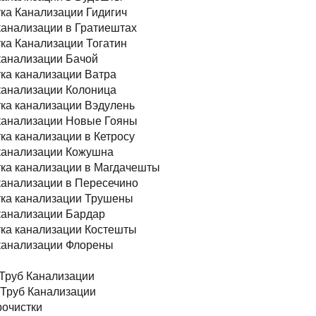
ка Канализации Гидигич
канализации в Гратиештах
ка Канализации Тогатин
канализации Бачой
ка канализации Ватра
канализации Колоница
ка канализации Вэдулень
канализации Новые Гояны
ка канализации в Кетросу
канализации Кожушна
ка канализации в Магдачешты
канализации в Пересечино
ка канализации Трушены
канализации Бардар
ка канализации Костешты
канализации Флорены
Труб Канализации
Труб Канализации
очистки