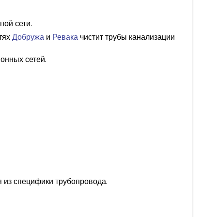
ой сети.
стях
Добружа
и
Ревака
чистит трубы канализации
онных сетей.
я из специфики трубопровода.