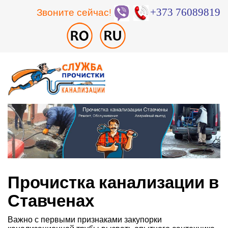
Звоните сейчас!
+373 76089819
Прочистка канализации в
Ставченах
Важно с первыми признаками закупорки