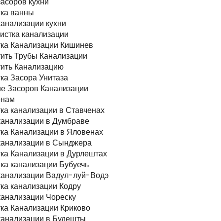
засоров кухни
ка ванны
канализации кухни
чистка канализации
ка Канализации Кишинев
ить Трубы Канализации
ить Канализацию
ка Засора Унитаза
е Засоров Канализации
онам
ка канализации в Ставченах
канализации в Думбраве
ка Канализации в Яловенах
канализации в Сынджера
ка Канализации в Дурлештах
ка канализации Бубуечь
канализации Вадул-луй-Водэ
ка канализации Кодру
канализации Чореску
ка Канализации Криково
канализации в Будешты