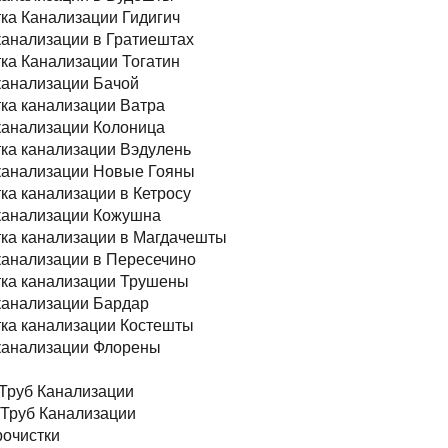
ка Канализации Гидигич
канализации в Гратиештах
ка Канализации Тогатин
канализации Бачой
ка канализации Ватра
канализации Колоница
ка канализации Вэдулень
канализации Новые Гояны
ка канализации в Кетросу
канализации Кожушна
ка канализации в Магдачешты
канализации в Пересечино
ка канализации Трушены
канализации Бардар
ка канализации Костешты
канализации Флорены
Труб Канализации
Труб Канализации
очистки