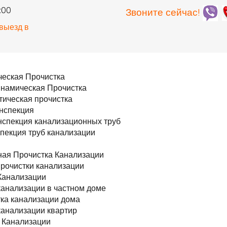
0:00
Звоните сейчас!
 выезд в
я
еская Прочистка
намическая Прочистка
ическая прочистка
нспекция
спекция канализационных труб
пекция труб канализации
ая Прочистка Канализации
прочистки канализации
Канализации
канализации в частном доме
ка канализации дома
канализации квартир
 Канализации